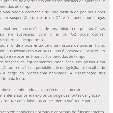
é prevista de ocorrer em condições normais de operação, e 
períodos de tempo.  
ional onde a ocorrência de uma mistura de poeiras, fibras 
is em suspensão com o ar ou O2 é frequente por longos 
ional onde a ocorrência de uma mistura de poeiras, fibras 
íveis em suspensão com o ar ou O2 pode ocorrer 
es normais de operação.  
ional onde a ocorrência de uma mistura de poeiras, fibras 
 em suspensão com o ar ou O2 não é prevista de ocorrer em 
ção e se ocorrer é por curtos períodos de tempo. 
sificações de equipamentos, onde cada um possui uma 
nação ou redução da possibilidade de ignição, tal escolha de 
a a cargo do profissional habilitado. A classificação dos 
cimo da letra:
 robusto, confinando a explosão no seu interior
a manter a atmosfera explosiva longe das fontes de ignição
produzir arco, faísca ou aquecimento suficiente para causar 
ignição em condições normais e anormais de funcionamento, 