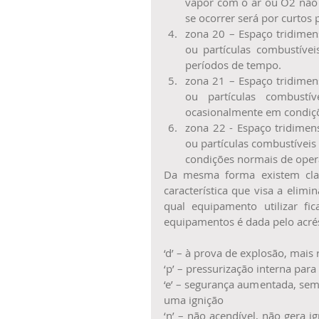
vapor com o ar ou O2 não 
se ocorrer será por curtos 
zona 20 – Espaço tridimens
ou partículas combustíve
períodos de tempo.  
zona 21 – Espaço tridimens
ou partículas combust
ocasionalmente em condiçõ
zona 22 - Espaço tridimens
ou partículas combustíveis
condições normais de opera
Da mesma forma existem clas
característica que visa a elimi
qual equipamento utilizar fic
equipamentos é dada pelo acrés
‘d’ – à prova de explosão, mais
‘p’ – pressurização interna par
‘e’ – segurança aumentada, sem 
uma ignição
‘n’ – não acendível, não gera 