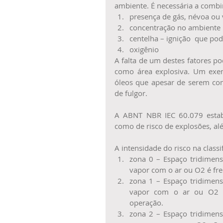
ambiente. É necessária a combi
presença de gás, névoa ou 
concentração no ambiente 
centelha – ignição  que pod
oxigênio 
A falta de um destes fatores po
como área explosiva. Um exem
óleos que apesar de serem co
de fulgor.
A ABNT NBR IEC 60.079 estabe
como de risco de explosões, alé
A intensidade do risco na classi
zona 0 – Espaço tridimens
vapor com o ar ou O2 é fre
zona 1 – Espaço tridimens
vapor com o ar ou O2 p
operação.  
zona 2 – Espaço tridimens